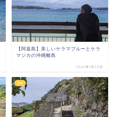
【阿嘉島】美しいケラマブルーとケラ
マジカの沖縄離島
日
2022年1月29日
那覇