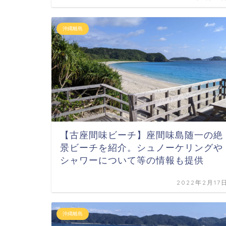
沖縄離島
【古座間味ビーチ】座間味島随一の絶
景ビーチを紹介。シュノーケリングや
シャワーについて等の情報も提供
2022年2月17
沖縄離島