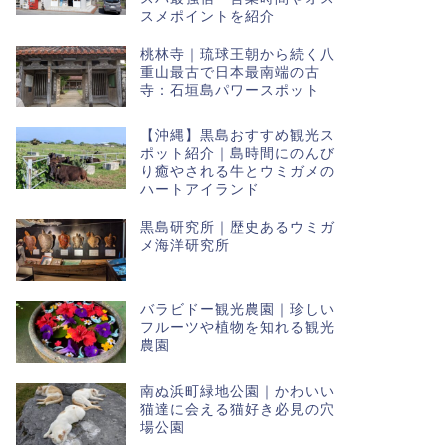
スメポイントを紹介
桃林寺｜琉球王朝から続く八
重山最古で日本最南端の古
寺：石垣島パワースポット
【沖縄】黒島おすすめ観光ス
ポット紹介｜島時間にのんび
り癒やされる牛とウミガメの
ハートアイランド
黒島研究所｜歴史あるウミガ
メ海洋研究所
バラビドー観光農園｜珍しい
フルーツや植物を知れる観光
農園
南ぬ浜町緑地公園｜かわいい
猫達に会える猫好き必見の穴
場公園