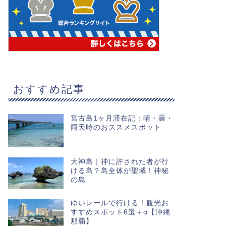
おすすめ記事
宮古島1ヶ月滞在記：晴・曇・
雨天時のおススメスポット
大神島｜神に許された者が行
ける島？島全体が聖域！神秘
の島
ゆいレールで行ける！観光お
すすめスポット6選＋α【沖縄
那覇】