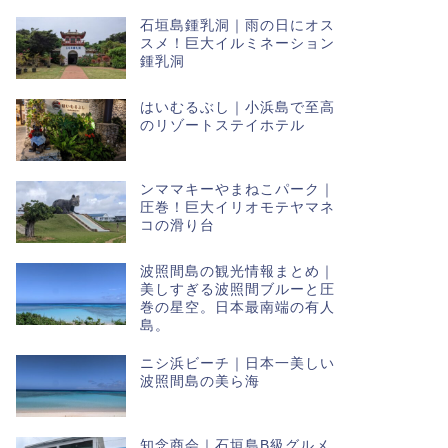
石垣島鍾乳洞｜雨の日にオス
スメ！巨大イルミネーション
鍾乳洞
はいむるぶし｜小浜島で至高
のリゾートステイホテル
ンママキーやまねこパーク｜
圧巻！巨大イリオモテヤマネ
コの滑り台
波照間島の観光情報まとめ｜
美しすぎる波照間ブルーと圧
巻の星空。日本最南端の有人
島。
ニシ浜ビーチ｜日本一美しい
波照間島の美ら海
知念商会｜石垣島B級グルメ