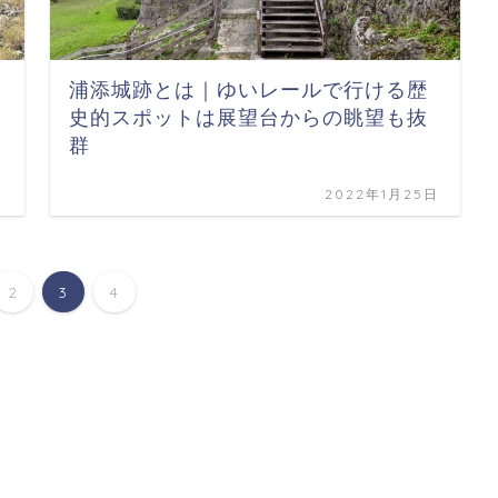
浦添城跡とは｜ゆいレールで行ける歴
史的スポットは展望台からの眺望も抜
群
日
2022年1月25日
2
3
4