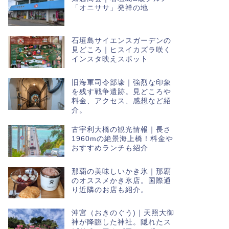
「オニササ」発祥の地
石垣島サイエンスガーデンの
見どころ｜ヒスイカズラ咲く
インスタ映えスポット
旧海軍司令部壕｜強烈な印象
を残す戦争遺跡。見どころや
料金、アクセス、感想など紹
介。
古宇利大橋の観光情報｜長さ
1960mの絶景海上橋！料金や
おすすめランチも紹介
那覇の美味しいかき氷｜那覇
のオススメかき氷店。国際通
り近隣のお店も紹介。
沖宮（おきのぐう)｜天照大御
神が降臨した神社。隠れたス