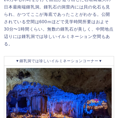
日本最南端鍾乳洞。鍾乳石の洞窟内には貝の化石も見
られ、かつてここが海底であったことがわかる。公開
されている空間は600ｍほどで見学時間所要はおよそ
30分〜1時間くらい。無数の鍾乳石が美しく、中間地点
辺りには鍾乳洞では珍しいイルミネーション空間もあ
る。
▼鍾乳洞では珍しいイルミネーションコーナー▼