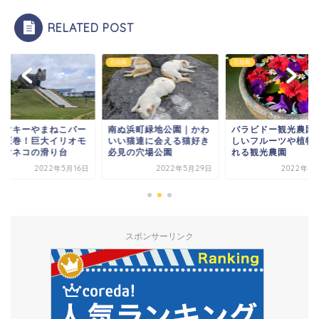
RELATED POST
島
石垣島
石垣島
ママキーやまねこパー
南ぬ浜町緑地公園｜かわ
バラビドー観光農園
｜圧巻！巨大イリオモ
いい猫達に会える猫好き
しいフルーツや植物
ヤマネコの滑り台
必見の穴場公園
れる観光農園
2022年5月16日
2022年5月29日
2022年6
スポンサーリンク