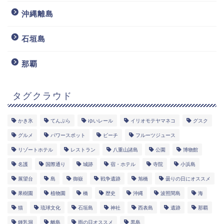
沖縄離島
石垣島
那覇
タグクラウド
かき氷
てんぷら
ゆいレール
イリオモテヤマネコ
グスク
グルメ
パワースポット
ビーチ
フルーツジュース
リゾートホテル
レストラン
八重山諸島
公園
博物館
名護
国際通り
城跡
宿・ホテル
寺院
小浜島
展望台
島
御嶽
戦争遺跡
旭橋
曇りの日にオススメ
果樹園
植物園
橋
歴史
沖縄
波照間島
海
猫
琉球文化
石垣島
神社
西表島
遺跡
那覇
鍾乳洞
離島
雨の日オススメ
黒島