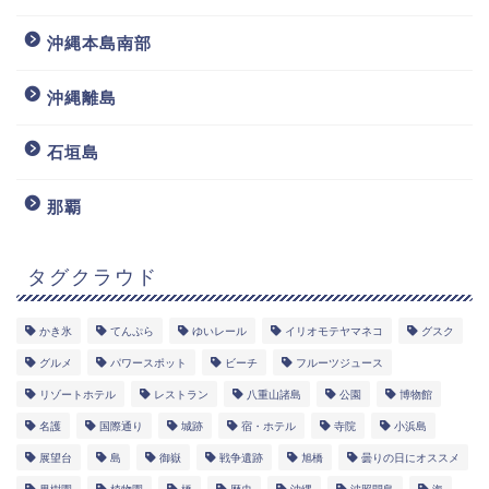
沖縄本島南部
沖縄離島
石垣島
那覇
タグクラウド
かき氷
てんぷら
ゆいレール
イリオモテヤマネコ
グスク
グルメ
パワースポット
ビーチ
フルーツジュース
リゾートホテル
レストラン
八重山諸島
公園
博物館
名護
国際通り
城跡
宿・ホテル
寺院
小浜島
展望台
島
御嶽
戦争遺跡
旭橋
曇りの日にオススメ