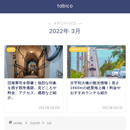
tabico
― ARCHIVES ―
2022年 3月
沖縄
沖縄本島北部
旧海軍司令部壕｜強烈な印象
古宇利大橋の観光情報｜長さ
を残す戦争遺跡。見どころや
1960mの絶景海上橋！料金や
料金、アクセス、感想など紹
おすすめランチも紹介
介。
2022年3月2日
2022年3月1日
HOME
2022年
3月