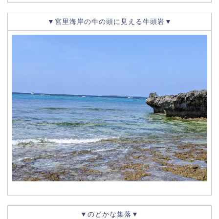
▼宮里海岸の牛の頭に見える牛頭岩▼
▼のどかな集落▼