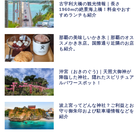
古宇利大橋の観光情報｜長さ
1960mの絶景海上橋！料金やおす
すめランチも紹介
那覇の美味しいかき氷｜那覇のオス
スメかき氷店。国際通り近隣のお店
も紹介。
沖宮（おきのぐう)｜天照大御神が
降臨した神社。隠れたスピリチュア
ルパワースポット！
波上宮ってどんな神社？ご利益とお
守り御朱印および駐車場情報などを
紹介