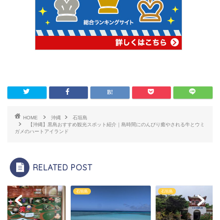
HOME
沖縄
石垣島
【沖縄】黒島おすすめ観光スポット紹介｜島時間にのんびり癒やされる牛とウミ
ガメのハートアイランド
RELATED POST
島
石垣島
石垣島