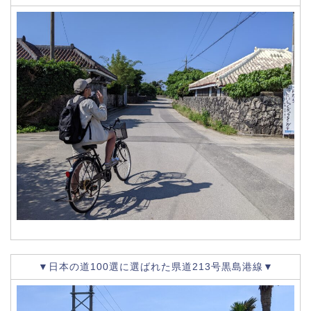
▼日本の道100選に選ばれた県道213号黒島港線▼