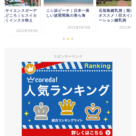
シ浜ビーチ｜日本一美
石垣島鍾乳洞｜雨の日に
石垣島サイエンスガ
い波照間島の美ら海
オススメ！巨大イルミネ
ンの見どころ｜ヒス
ーション鍾乳洞
ズラ咲くインスタ映
ス...
2022年5月15日
2022年5月29日
2022年5
スポンサーリンク