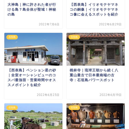
大神島｜神に許された者が行
【西表島】イリオモテヤマネ
ける島？島全体が聖域！神秘
コの銅像｜イリオモテヤマネ
の島
コ像に会えるスポットを紹介
2022年7月6日
2022年6月29日
石垣島
石垣島
【西表島】ペンション星の砂
桃林寺｜琉球王朝から続く八
｜全室オーシャンビューのコ
重山最古で日本最南端の古
スパ最強宿・営業時間やオス
寺：石垣島パワースポット
スメポイントを紹介
2022年6月23日
2022年6月19日
石垣島
石垣島