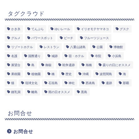
タグクラウド
かき氷
てんぷら
ゆいレール
イリオモテヤマネコ
グスク
グルメ
パワースポット
ビーチ
フルーツジュース
リゾートホテル
レストラン
八重山諸島
公園
博物館
名護
国際通り
城跡
宿・ホテル
寺院
小浜島
展望台
島
御嶽
戦争遺跡
旭橋
曇りの日にオススメ
果樹園
植物園
橋
歴史
沖縄
波照間島
海
猫
琉球文化
石垣島
神社
西表島
遺跡
那覇
鍾乳洞
離島
雨の日オススメ
黒島
お問合せ
お問合せ