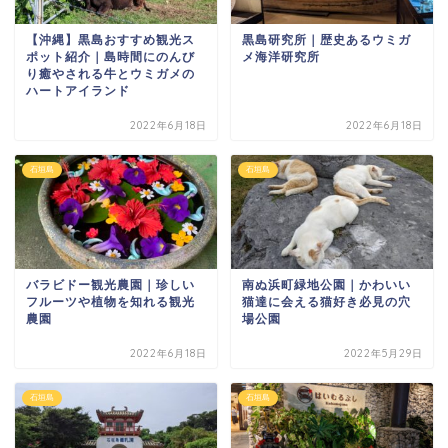
【沖縄】黒島おすすめ観光ス
黒島研究所｜歴史あるウミガ
ポット紹介｜島時間にのんび
メ海洋研究所
り癒やされる牛とウミガメの
ハートアイランド
2022年6月18日
2022年6月18日
石垣島
石垣島
バラビドー観光農園｜珍しい
南ぬ浜町緑地公園｜かわいい
フルーツや植物を知れる観光
猫達に会える猫好き必見の穴
農園
場公園
2022年6月18日
2022年5月29日
石垣島
石垣島