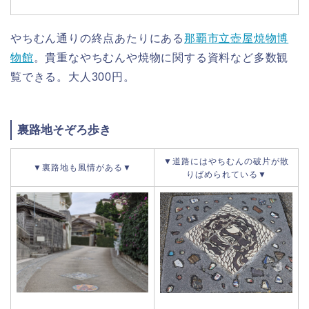
やちむん通りの終点あたりにある
那覇市立壺屋焼物博
物館
。貴重なやちむんや焼物に関する資料など多数観
覧できる。大人300円。
裏路地そぞろ歩き
▼道路にはやちむんの破片が散
▼裏路地も風情がある▼
りばめられている▼