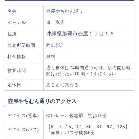
名称
壺屋やちむん通り
ジャンル
道、商店
沖縄県那覇市壺屋１丁目１６
住所
観光所要時間
約1時間
料金情報
無料
通り自体は24時間通行可能。店の開店時
営業時間
間はだいたい10 時～18 時くらい
定休日
店ごとに異なる
壺屋やちむん通りのアクセス
アクセス(電車)
ゆいレール牧志駅 徒歩10分
【5、9、15、17、30、31、97、125】
アクセス(バス)
『壺屋』バス停徒歩5分