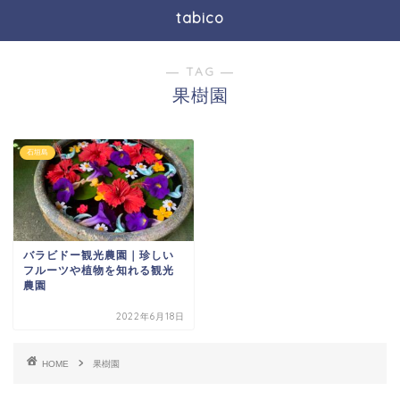
tabico
― TAG ―
果樹園
石垣島
バラビドー観光農園｜珍しい
フルーツや植物を知れる観光
農園
2022年6月18日
HOME
果樹園