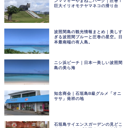
ンママキーやまねこパーク｜圧巻！
巨大イリオモテヤマネコの滑り台
波照間島の観光情報まとめ｜美しす
ぎる波照間ブルーと圧巻の星空。日
本最南端の有人島。
ニシ浜ビーチ｜日本一美しい波照間
島の美ら海
知念商会｜石垣島B級グルメ「オニ
ササ」発祥の地
石垣島サイエンスガーデンの見どこ