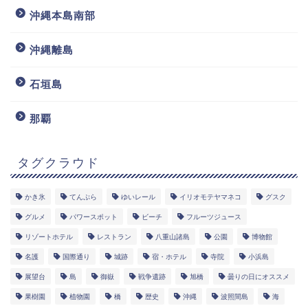
沖縄本島南部
沖縄離島
石垣島
那覇
タグクラウド
かき氷
てんぷら
ゆいレール
イリオモテヤマネコ
グスク
グルメ
パワースポット
ビーチ
フルーツジュース
リゾートホテル
レストラン
八重山諸島
公園
博物館
名護
国際通り
城跡
宿・ホテル
寺院
小浜島
展望台
島
御嶽
戦争遺跡
旭橋
曇りの日にオススメ
果樹園
植物園
橋
歴史
沖縄
波照間島
海